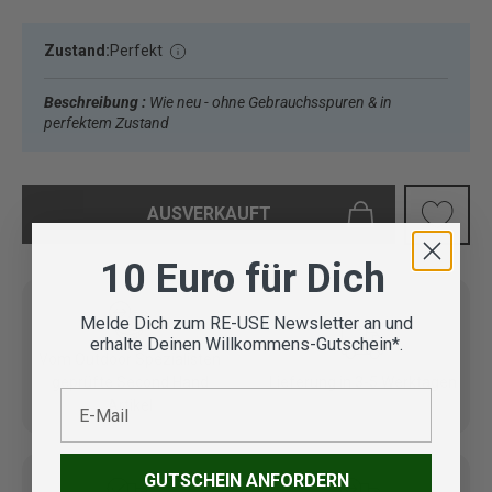
Zustand:
Perfekt
Beschreibung :
Wie neu - ohne Gebrauchsspuren & in
perfektem Zustand
AUSVERKAUFT
10 Euro für Dich
Melde Dich zum RE-USE Newsletter an und
erhalte Deinen Willkommens-Gutschein*.
Vom Outdoor Spezialisten
geprüfte Second Hand
Lieferung in 3-5 Werktagen
E-Mail
Artikel
GUTSCHEIN ANFORDERN