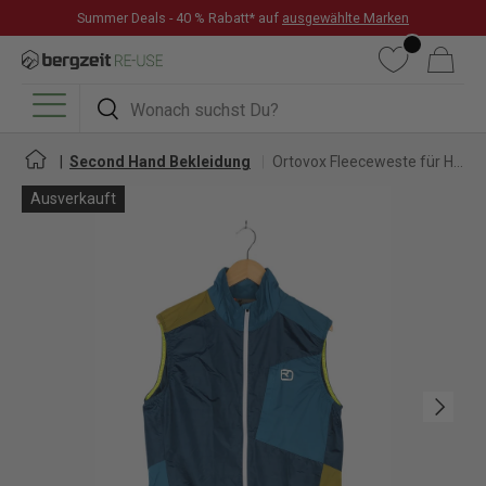
Summer Deals - 40 % Rabatt* auf
ausgewählte Marken
DIREKT ZUM INHALT
Wunschliste
Warenkorb
Suchen
Suchen
Menü
Second Hand Bekleidung
Ortovox Fleeceweste für Herren
Ausverkauft
Nächste