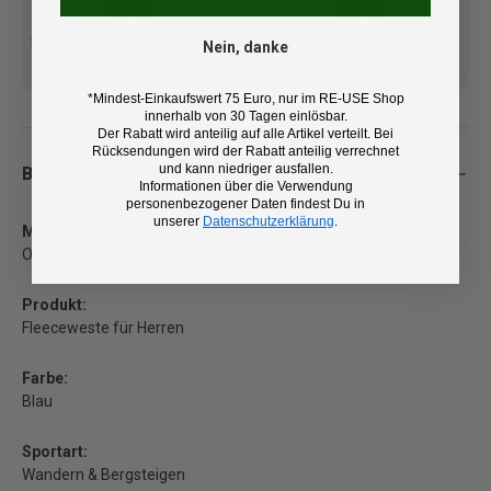
Kostenlose Lieferung ab 100
14 Tage Rückgaberecht und
Nein, danke
€ (DE/AT)
kostenlose Retoure
*Mindest-Einkaufswert 75 Euro, nur im RE-USE Shop
innerhalb von 30 Tagen einlösbar.
Der Rabatt wird anteilig auf alle Artikel verteilt. Bei
Rücksendungen wird der Rabatt anteilig verrechnet
und kann niedriger ausfallen.
Beschreibung
Informationen über die Verwendung
personenbezogener Daten findest Du in
unserer
Datenschutzerklärung
.
Marke:
Ortovox
Produkt:
Fleeceweste für Herren
Farbe:
Blau
Sportart:
Wandern & Bergsteigen