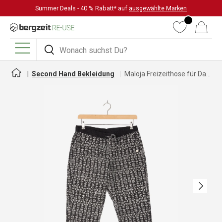
Summer Deals - 40 % Rabatt* auf
ausgewählte Marken
DIREKT ZUM INHALT
Wunschliste
Warenkorb
Suchen
Suchen
Menü
Second Hand Bekleidung
Maloja Freizeithose für Damen
Nächste