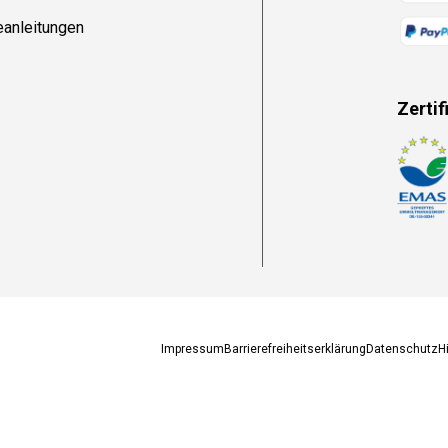
eanleitungen
Zertif
Zahlun
Impressum
Barrierefreiheitserklärung
Datenschutz
H