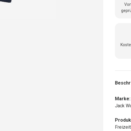
Vom
geprü
Koste
Beschr
Marke:
Jack Wo
Produk
Freizei