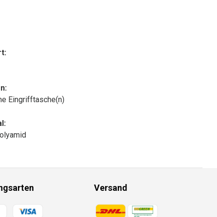
t:
n:
che Eingrifftasche(n)
l:
olyamid
ngsarten
Versand
gsmethoden
Zahlungsmethoden