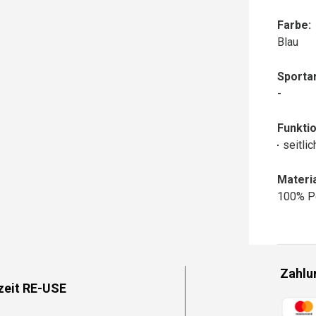
Farbe:
Blau
Sportar
-
Funktio
seitli
Materia
100% P
Zahlu
zeit RE-USE
Zahlun