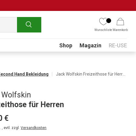
Suchen
Wunschliste
Warenkorb
Submenu
Shop
Magazin
RE-USE
Second Hand Bekleidung
Jack Wolfskin Freizeithose für Herren
 Wolfskin
zeithose für Herren
0 €
 , evtl. zzgl.
Versandkosten