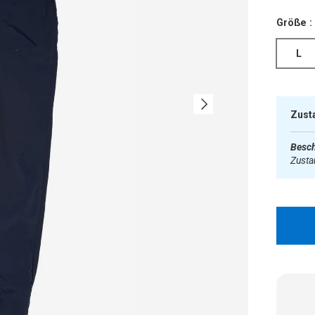
Größe :
L
Nächste
Zust
Besch
Zust