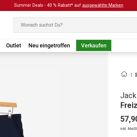
Summer Deals - 40 % Rabatt* auf
ausgewählte Marken
Suchen
Outlet
Neu eingetroffen
Verkaufen
Jack
Frei
57,9
inkl. MwSt.