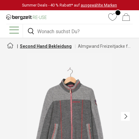
Summer Deals - 40 % Rabatt* auf
ausgewählte Marken
DIREKT ZUM INHALT
Wunschliste
Warenkorb
Suchen
Suchen
Menü
Second Hand Bekleidung
Almgwand Freizeitjacke für Damen
Nächste