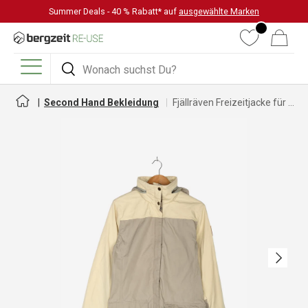
Summer Deals - 40 % Rabatt* auf
ausgewählte Marken
DIREKT ZUM INHALT
Wunschliste
Warenkorb
Suchen
Suchen
Menü
Second Hand Bekleidung
Fjällräven Freizeitjacke für Damen
Nächste