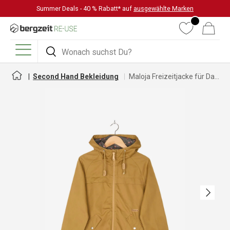
Summer Deals - 40 % Rabatt* auf
ausgewählte Marken
DIREKT ZUM INHALT
Wunschliste
Warenkorb
Suchen
Suchen
Menü
Second Hand Bekleidung
Maloja Freizeitjacke für Damen
Nächste