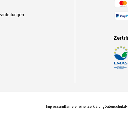
Zahlun
eanleitungen
Zertif
Zahlun
Impressum
Barrierefreiheitserklärung
Datenschutz
H