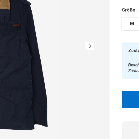
Größe :
M
Nächste
Zust
Besch
Zust