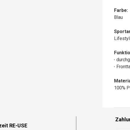
Farbe:
Blau
Sportar
Lifesty
Funktio
durchg
Frontt
Materia
100% P
Zahlu
zeit RE-USE