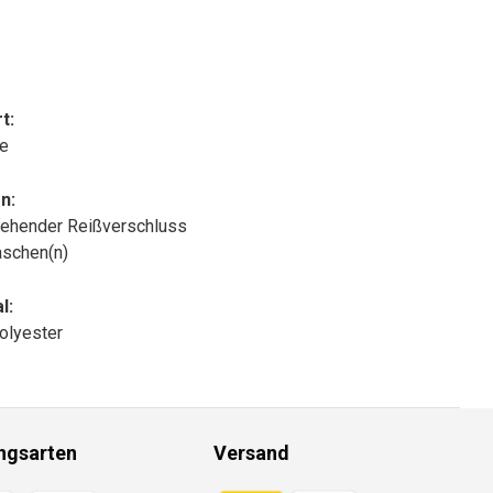
t:
le
n:
ehender Reißverschluss
aschen(n)
l:
olyester
ngsarten
Versand