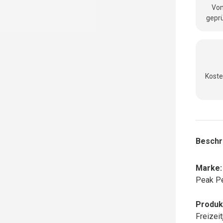
Vom
geprü
Koste
Beschr
Marke:
Peak P
Produk
Freizei