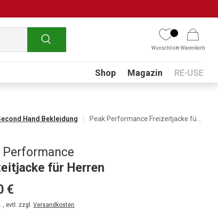
Suchen
Wunschliste
Warenkorb
Submenu
Shop
Magazin
RE-USE
Second Hand Bekleidung
Peak Performance Freizeitjacke für Herren
 Performance
zeitjacke für Herren
0 €
 , evtl. zzgl.
Versandkosten