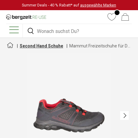
Summer Deals - 40 % Rabatt* auf
ausgewählte Marken
DIREKT ZUM INHALT
Wunschliste
Warenkorb
Suchen
Suchen
Menü
Second Hand Schuhe
Mammut Freizeitschuhe für Damen
Nächste