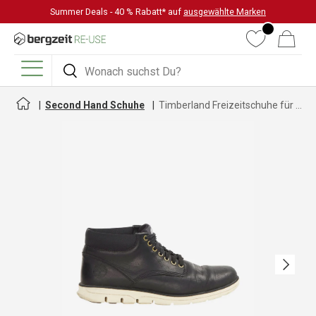
Summer Deals - 40 % Rabatt* auf
ausgewählte Marken
DIREKT ZUM INHALT
Wunschliste
Warenkorb
Suchen
Suchen
Menü
Second Hand Schuhe
Timberland Freizeitschuhe für Herren
Nächste