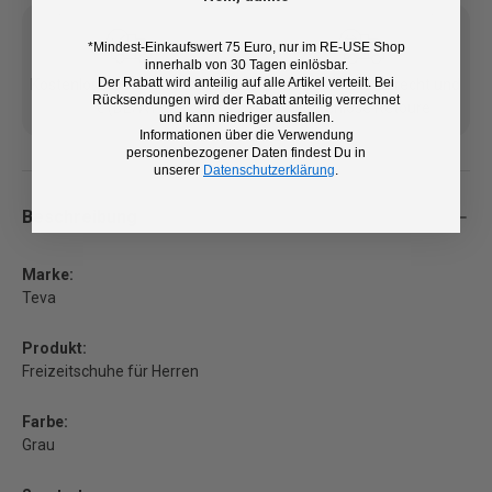
*Mindest-Einkaufswert 75 Euro, nur im RE-USE Shop
innerhalb von 30 Tagen einlösbar.
Der Rabatt wird anteilig auf alle Artikel verteilt. Bei
Kostenlose Lieferung ab 100
14 Tage Rückgaberecht und
Rücksendungen wird der Rabatt anteilig verrechnet
€ (DE/AT)
kostenlose Retoure
und kann niedriger ausfallen.
Informationen über die Verwendung
personenbezogener Daten findest Du in
unserer
Datenschutzerklärung
.
Beschreibung
Marke:
Teva
Produkt:
Freizeitschuhe für Herren
Farbe:
Grau