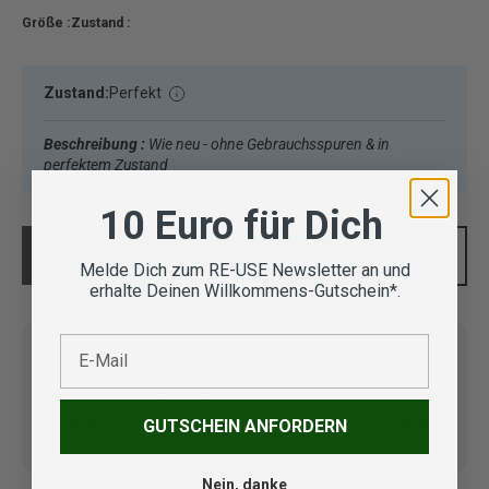
Größe :
Zustand :
Zustand:
Perfekt
Beschreibung :
Wie neu - ohne Gebrauchsspuren & in
perfektem Zustand
10 Euro für Dich
AUSVERKAUFT
Melde Dich zum RE-USE Newsletter an und
erhalte Deinen Willkommens-Gutschein*.
E-Mail
Vom Outdoor Spezialisten
geprüfte Second Hand
Lieferung in 3-5 Werktagen
GUTSCHEIN ANFORDERN
Artikel
Nein, danke