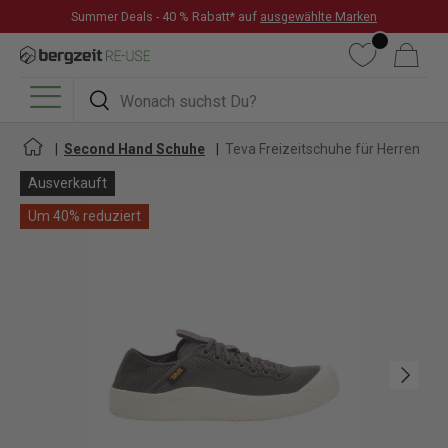
Summer Deals - 40 % Rabatt* auf
ausgewählte Marken
DIREKT ZUM INHALT
Wunschliste
Warenkorb
Suchen
Suchen
Menü
Second Hand Schuhe
Teva Freizeitschuhe für Herren
Ausverkauft
Um 40% reduziert
Nächste