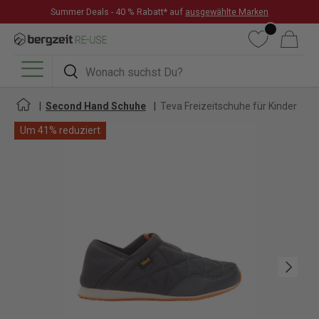
Summer Deals - 40 % Rabatt* auf
ausgewählte Marken
DIREKT ZUM INHALT
Wunschliste
Warenkorb
Suchen
Suchen
Menü
Second Hand Schuhe
Teva Freizeitschuhe für Kinder
Um 41% reduziert
Nächste