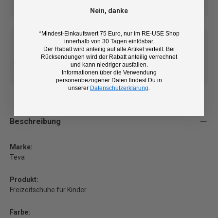
Artikel
Nein, danke
*Mindest-Einkaufswert 75 Euro, nur im RE-USE Shop
innerhalb von 30 Tagen einlösbar.
Der Rabatt wird anteilig auf alle Artikel verteilt. Bei
Rücksendungen wird der Rabatt anteilig verrechnet
Kostenlose Lieferung ab 100
14 Tage Rückgaberecht und
und kann niedriger ausfallen.
Informationen über die Verwendung
€ (DE/AT)
kostenlose Retoure
personenbezogener Daten findest Du in
unserer
Datenschutzerklärung
.
Beschreibung
Marke:
Teva
Produkt:
Freizeitschuhe für Kinder
Farbe: