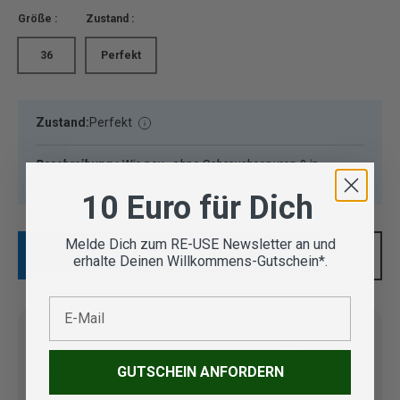
Größe :
Zustand :
36
Perfekt
Zustand:
Perfekt
Beschreibung :
Wie neu - ohne Gebrauchsspuren & in
perfektem Zustand
10 Euro für Dich
Melde Dich zum RE-USE Newsletter an und
IN DEN WARENKORB
erhalte Deinen Willkommens-Gutschein*.
E-Mail
GUTSCHEIN ANFORDERN
Vom Outdoor Spezialisten
geprüfte Second Hand
Lieferung in 3-5 Werktagen