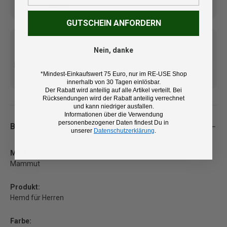
Artikel
GUTSCHEIN ANFORDERN
Nein, danke
Kostenlose Lieferung ab 100
14 Tage Rückgaberecht und
*Mindest-Einkaufswert 75 Euro, nur im RE-USE Shop
€ (DE/AT)
kostenlose Retoure
innerhalb von 30 Tagen einlösbar.
Der Rabatt wird anteilig auf alle Artikel verteilt. Bei
Rücksendungen wird der Rabatt anteilig verrechnet
und kann niedriger ausfallen.
Informationen über die Verwendung
personenbezogener Daten findest Du in
Beschreibung
unserer
Datenschutzerklärung
.
Marke:
Mammut
Produkt:
Hemd für Herren
Farbe: