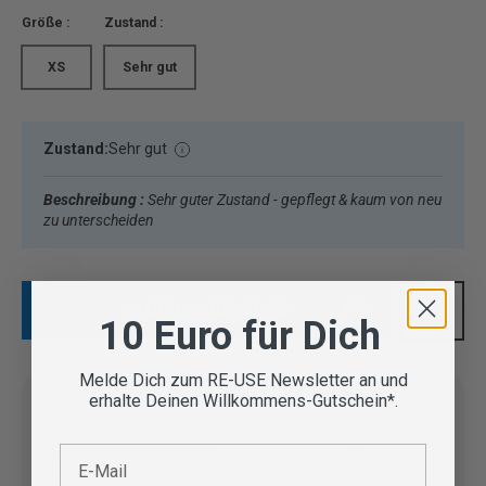
Größe :
Zustand :
XS
Sehr gut
Zustand:
Sehr gut
Beschreibung :
Sehr guter Zustand - gepflegt & kaum von neu
zu unterscheiden
IN DEN WARENKORB
10 Euro für Dich
Melde Dich zum RE-USE Newsletter an und
erhalte Deinen Willkommens-Gutschein*.
E-Mail
Vom Outdoor Spezialisten
geprüfte Second Hand
Lieferung in 3-5 Werktagen