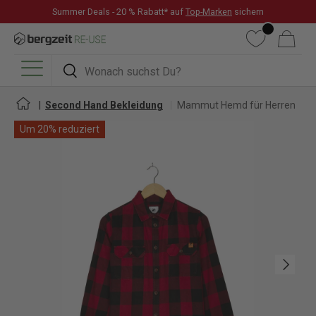
Summer Deals - 20 % Rabatt* auf
Top-Marken
sichern
DIREKT ZUM INHALT
Wunschliste
Warenkorb
Suchen
Suchen
Menü
Second Hand Bekleidung
Mammut Hemd für Herren
Um 20% reduziert
Nächste