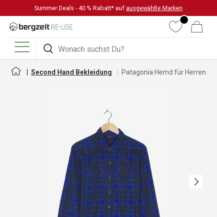
Summer Deals - 40 % Rabatt* auf
ausgewählte Marken
DIREKT ZUM INHALT
Wunschliste
Warenkorb
Suchen
Suchen
Menü
Second Hand Bekleidung
Patagonia Hemd für Herren
Nächste