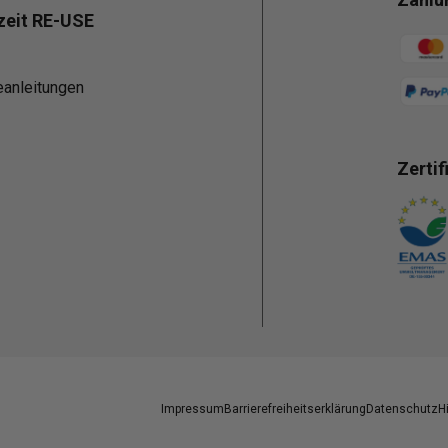
zeit RE-USE
Zahlun
eanleitungen
Zertif
Zahlun
Impressum
Barrierefreiheitserklärung
Datenschutz
H