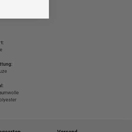
 für Damen
t:
le
ttung:
puze
l:
aumwolle
olyester
ngsarten
Versand