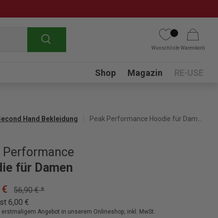
Suchen
Wunschliste
Warenkorb
Submenu
Shop
Magazin
RE-USE
Second Hand Bekleidung
Peak Performance Hoodie für Damen
 Performance
ie für Damen
 €
56,90 € *
st 6,00 €
ei erstmaligem Angebot in unserem Onlineshop, inkl. MwSt.