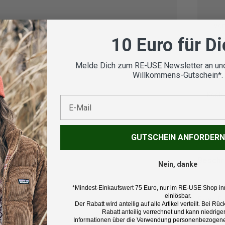
Vom
geprü
10 Euro für D
Melde Dich zum RE-USE Newsletter an und
Willkommens-Gutschein*.
Koste
E-Mail
GUTSCHEIN ANFORDERN
Beschr
Nein, danke
Marke:
*Mindest-Einkaufswert 75 Euro, nur im RE-USE Shop in
einlösbar.
Peak P
Der Rabatt wird anteilig auf alle Artikel verteilt. Bei 
Rabatt anteilig verrechnet und kann niedriger
Informationen über die Verwendung personenbezogener
Produk