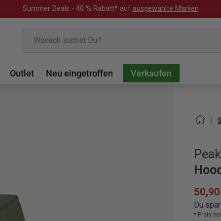
Summer Deals - 40 % Rabatt* auf
ausgewählte Marken
Suchen
Outlet
Neu eingetroffen
Verkaufen
Peak
Hood
50,90
Du spar
* Preis b