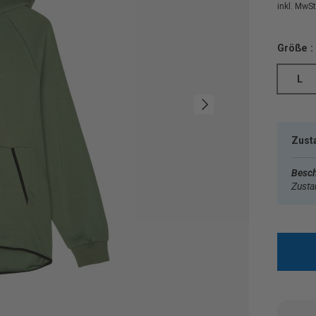
inkl. MwSt.
Größe :
L
Nächste
Zust
Besch
Zust