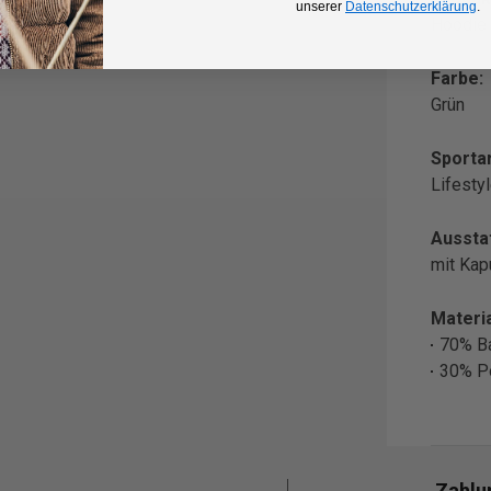
unserer
Datenschutzerklärung
.
Hoodie
Farbe:
Grün
Sportar
Lifesty
Aussta
mit Ka
Materia
70% B
30% P
Zahlu