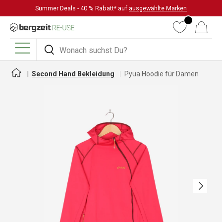
Summer Deals - 40 % Rabatt* auf
ausgewählte Marken
DIREKT ZUM INHALT
Wunschliste
Warenkorb
Suchen
Suchen
Menü
Second Hand Bekleidung
Pyua Hoodie für Damen
Nächste