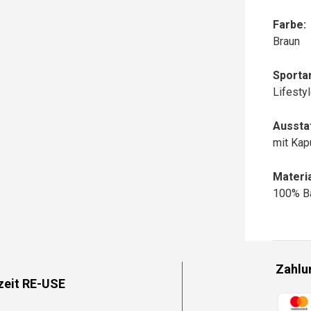
Farbe:
Braun
Sportar
Lifesty
Aussta
mit Ka
Materia
100% B
Zahlu
zeit RE-USE
Zahlun