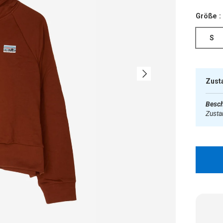
Größe :
S
Nächste
Zust
Besch
Zust