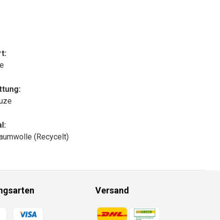
t:
le
ttung:
puze
l:
aumwolle (Recycelt)
ngsarten
Versand
gsmethoden
Zahlungsmethoden