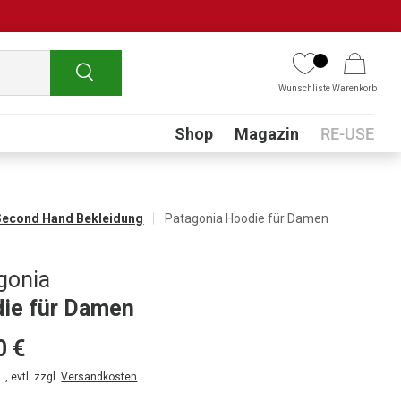
Suchen
Wunschliste
Warenkorb
Submenu
Shop
Magazin
RE-USE
Second Hand Bekleidung
Patagonia Hoodie für Damen
gonia
ie für Damen
0 €
 , evtl. zzgl.
Versandkosten