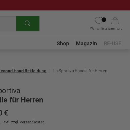
Suchen
Wunschliste
Warenkorb
Submenu
Shop
Magazin
RE-USE
Second Hand Bekleidung
La Sportiva Hoodie für Herren
portiva
ie für Herren
0 €
 , evtl. zzgl.
Versandkosten