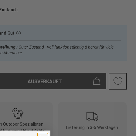
Zustand :
and:
Gut
reibung :
Guter Zustand - voll funktionstüchtig & bereit für viele
re Abenteuer
AUSVERKAUFT
 Outdoor Spezialisten
Lieferung in 3-5 Werktagen
fte Second Hand Artikel