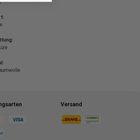
z
t:
le
ttung:
puze
l:
aumwolle
ngsarten
Versand
gsmethoden
Zahlungsmethoden