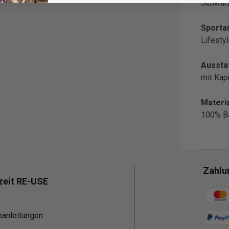
Schwar
Sportar
Lifesty
Aussta
mit Ka
Materia
100% B
Zahlu
zeit RE-USE
Zahlun
eanleitungen