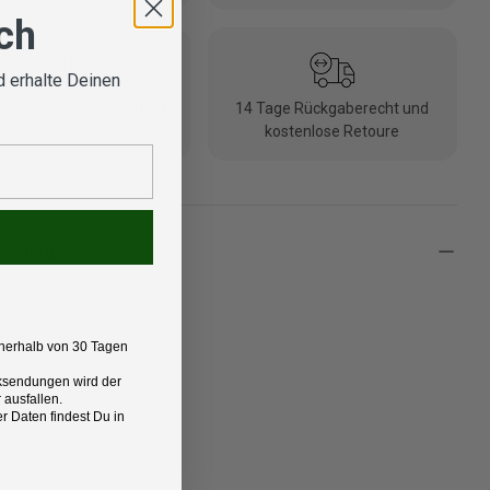
ich
 erhalte Deinen
nlose Lieferung ab 100 €
14 Tage Rückgaberecht und
(DE/AT)
kostenlose Retoure
eibung
tiva
nerhalb von 30 Tagen
Rücksendungen wird der
t:
 ausfallen.
für Herren
 Daten findest Du in