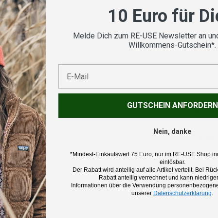
10 Euro für D
Melde Dich zum RE-USE Newsletter an und
Willkommens-Gutschein*.
Koste
E-Mail
GUTSCHEIN ANFORDERN
Beschr
Nein, danke
Marke:
La Spor
*Mindest-Einkaufswert 75 Euro, nur im RE-USE Shop in
einlösbar.
Der Rabatt wird anteilig auf alle Artikel verteilt. Bei 
Produk
Rabatt anteilig verrechnet und kann niedriger
Hoodie 
Informationen über die Verwendung personenbezogener
unserer
Datenschutzerklärung
.
Farbe: