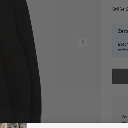
Größe :
Zust
Nächste
Besch
weite
Vom
geprü