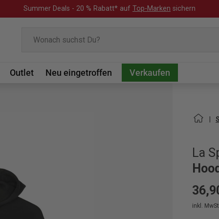
Summer Deals - 20 % Rabatt* auf
Top-Marken
sichern
Suchen
Outlet
Neu eingetroffen
Verkaufen
La S
Hood
36,9
inkl. MwSt.