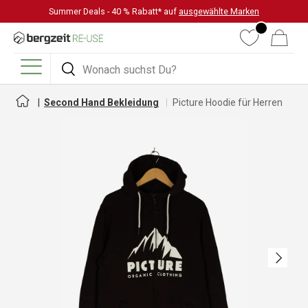
Summer Deals - 40 % Rabatt* auf
ausgewählte Marken
DIREKT ZUM INHALT
Wunschliste
Warenkorb
Suchen
Suchen
Menü
Second Hand Bekleidung
Picture Hoodie für Herren
Nächste