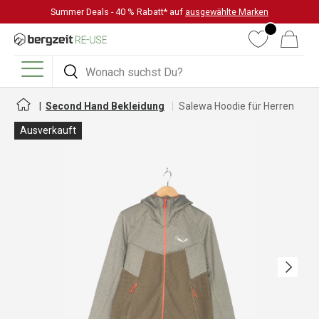
Summer Deals - 40 % Rabatt* auf
ausgewählte Marken
DIREKT ZUM INHALT
Wunschliste
Warenkorb
Suchen
Suchen
Menü
Second Hand Bekleidung
Salewa Hoodie für Herren
Ausverkauft
Nächste