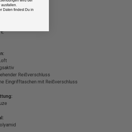
Rücksendungen wird der
 ausfallen.
 Daten findest Du in
z
t:
n:
Loft
gsaktiv
ehender Reißverschluss
che Eingrifftaschen mit Reißverschluss
ttung:
puze
l:
olyamid