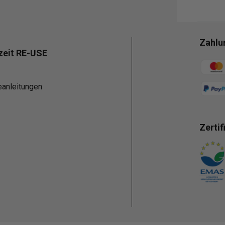
Zahlu
zeit RE-USE
Zahlun
eanleitungen
Zertif
Zahlun