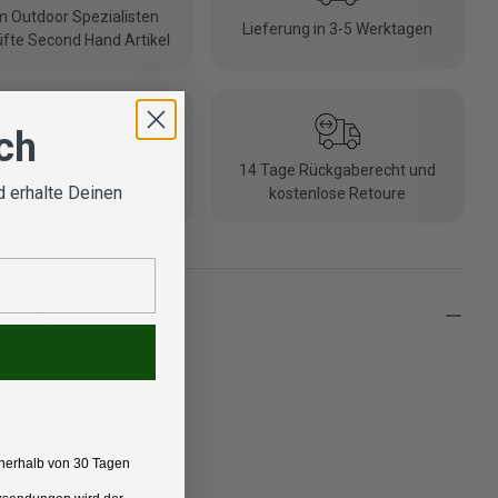
 Outdoor Spezialisten
Lieferung in 3-5 Werktagen
fte Second Hand Artikel
ich
nlose Lieferung ab 100 €
14 Tage Rückgaberecht und
 erhalte Deinen
(DE/AT)
kostenlose Retoure
eibung
t:
nerhalb von 30 Tagen
onsjacke für Damen