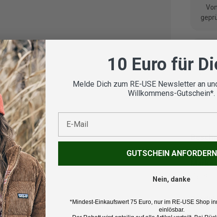
Vom
geprü
10 Euro für D
Koste
Melde Dich zum RE-USE Newsletter an und
Willkommens-Gutschein*.
E-Mail
Beschr
GUTSCHEIN ANFORDERN
Marke:
Dynafit
Nein, danke
Produk
*Mindest-Einkaufswert 75 Euro, nur im RE-USE Shop in
Isolati
einlösbar.