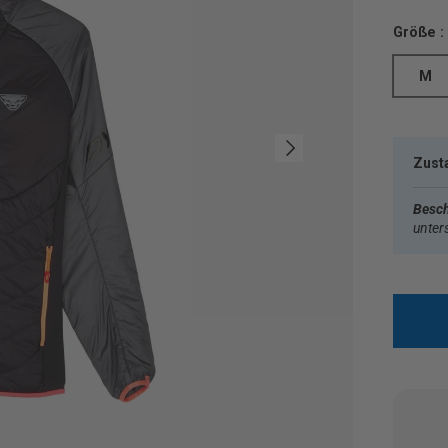
Größe :
M
Nächste
Zust
Besch
unter