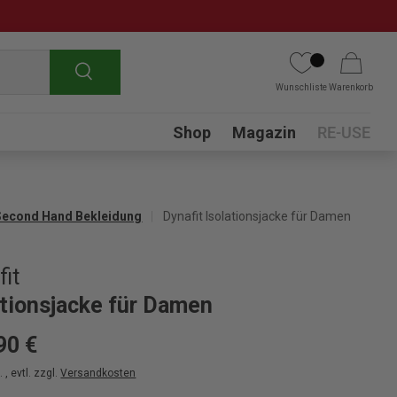
Suchen
Wunschliste
Warenkorb
Submenu
Shop
Magazin
RE-USE
Second Hand Bekleidung
Dynafit Isolationsjacke für Damen
fit
ationsjacke für Damen
90 €
 , evtl. zzgl.
Versandkosten