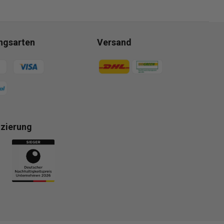
ngsarten
Versand
gsmethoden
Zahlungsmethoden
izierung
gsmethoden