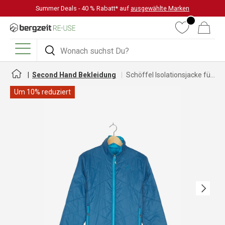
Summer Deals - 40 % Rabatt* auf
ausgewählte Marken
DIREKT ZUM INHALT
Wunschliste
Warenkorb
Suchen
Suchen
Menü
Second Hand Bekleidung
Schöffel Isolationsjacke für Damen
Um 10% reduziert
Nächste