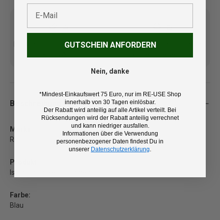
E-Mail
GUTSCHEIN ANFORDERN
Kostenlose Lieferung ab 100
14 Tage Rückgaberecht und
€ (DE/AT)
kostenlose Retoure
Nein, danke
*Mindest-Einkaufswert 75 Euro, nur im RE-USE Shop
innerhalb von 30 Tagen einlösbar.
Beschreibung
Der Rabatt wird anteilig auf alle Artikel verteilt. Bei
Rücksendungen wird der Rabatt anteilig verrechnet
und kann niedriger ausfallen.
Marke:
Informationen über die Verwendung
Rab
personenbezogener Daten findest Du in
unserer
Datenschutzerklärung
.
Produkt:
Isolationsjacke für Damen
Farbe:
Blau