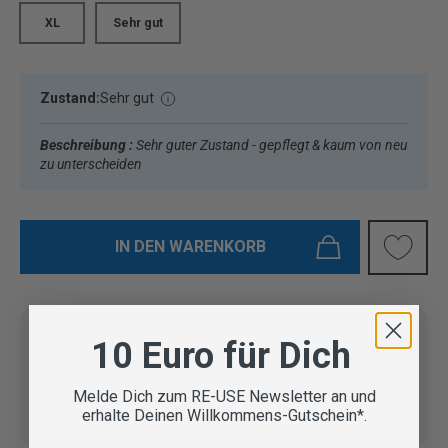
XL
Sehr gut
Zustand:
Sehr gut
Beschreibung :
Sehr guter Zustand - gepflegt & kaum von neu
zu unterscheiden
IN DEN WARENKORB
10 Euro für Dich
Vom Outdoor Spezialisten
Melde Dich zum RE-USE Newsletter an und
geprüfte Second Hand
Lieferung in 3-5 Werktagen
erhalte Deinen Willkommens-Gutschein*.
Artikel