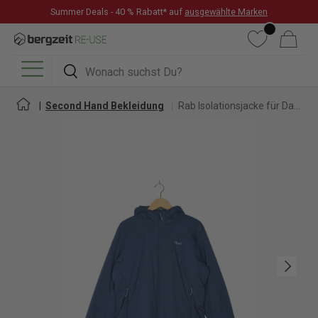
Summer Deals - 40 % Rabatt* auf
ausgewählte Marken
DIREKT ZUM INHALT
Wunschliste
Warenkorb
Suchen
Suchen
Menü
Second Hand Bekleidung
Rab Isolationsjacke für Damen
Nächste