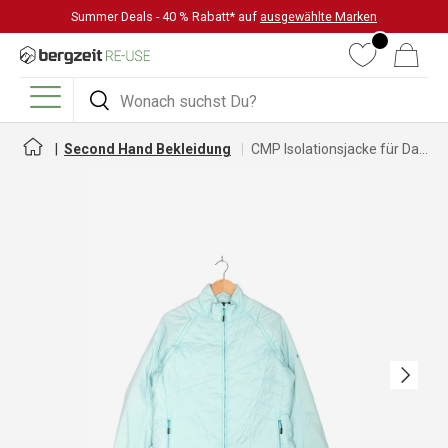
Summer Deals - 40 % Rabatt* auf
ausgewählte Marken
DIREKT ZUM INHALT
Wunschliste
Warenkorb
Suchen
Suchen
Menü
Second Hand Bekleidung
CMP Isolationsjacke für Damen
Nächste