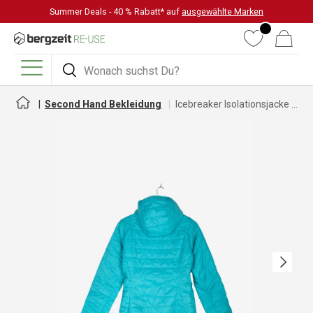
Summer Deals - 40 % Rabatt* auf
ausgewählte Marken
DIREKT ZUM INHALT
Wunschliste
Warenkorb
Suchen
Suchen
Menü
Second Hand Bekleidung
Icebreaker Isolationsjacke für Damen
Nächste