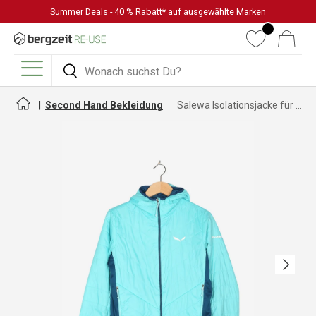
Summer Deals - 40 % Rabatt* auf
ausgewählte Marken
DIREKT ZUM INHALT
Wunschliste
Warenkorb
Suchen
Suchen
Menü
Second Hand Bekleidung
Salewa Isolationsjacke für Damen
Nächste