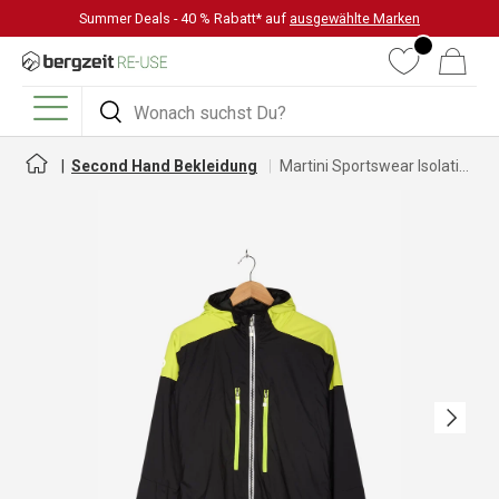
Summer Deals - 40 % Rabatt* auf
ausgewählte Marken
DIREKT ZUM INHALT
Wunschliste
Warenkorb
Suchen
Suchen
Menü
Second Hand Bekleidung
Martini Sportswear Isolationsjacke für Damen
Nächste