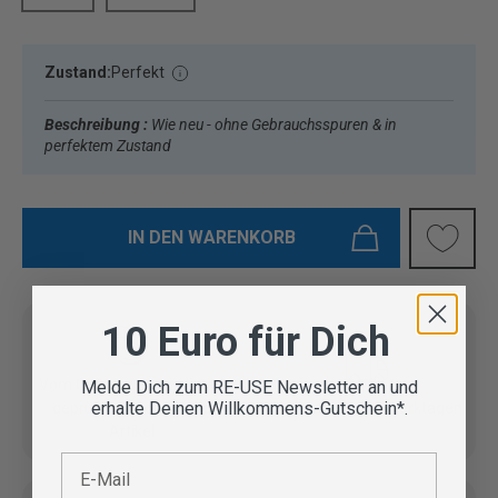
Zustand:
Perfekt
Beschreibung :
Wie neu - ohne Gebrauchsspuren & in
perfektem Zustand
IN DEN WARENKORB
10 Euro für Dich
Vom Outdoor Spezialisten
Melde Dich zum RE-USE Newsletter an und
erhalte Deinen Willkommens-Gutschein*.
geprüfte Second Hand
Lieferung in 3-5 Werktagen
Artikel
E-Mail