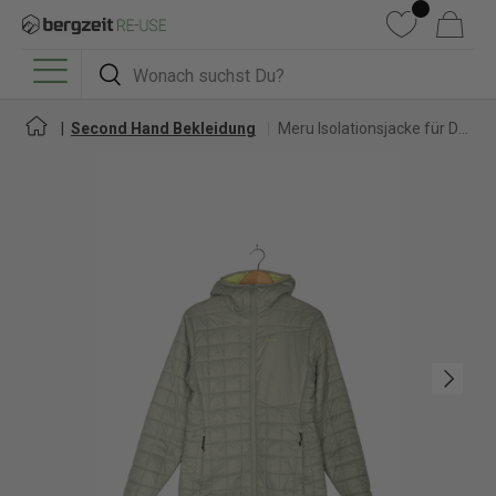
DIREKT ZUM INHALT
Wunschliste
Warenkorb
Suchen
Suchen
Menü
Second Hand Bekleidung
Meru Isolationsjacke für Damen
Nächste