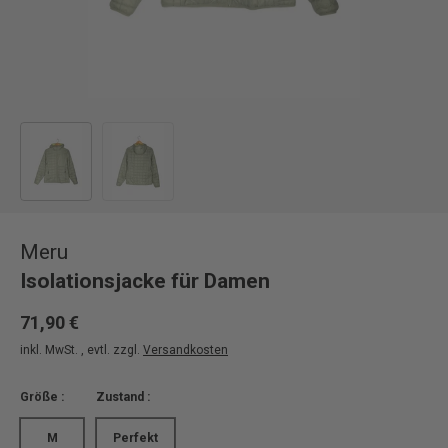
Bild 1 in Galerieansicht laden
Bild 2 in Galerieansicht laden
Meru
Isolationsjacke für Damen
71,90 €
inkl. MwSt. , evtl. zzgl.
Versandkosten
Größe :
Zustand :
M
Perfekt