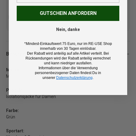
GUTSCHEIN ANFORDERN
Kostenlose Lieferung ab 100
14 Tage Rückgaberecht und
€ (DE/AT)
kostenlose Retoure
Nein, danke
*Mindest-Einkaufswert 75 Euro, nur im RE-USE Shop
innerhalb von 30 Tagen einlösbar.
Beschreibung
Der Rabatt wird anteilig auf alle Artikel verteilt. Bei
Rücksendungen wird der Rabatt anteilig verrechnet
und kann niedriger ausfallen.
Informationen über die Verwendung
Marke:
personenbezogener Daten findest Du in
Meru
unserer
Datenschutzerklärung
.
Produkt:
Isolationsjacke für Damen
Farbe:
Grün
Sportart: