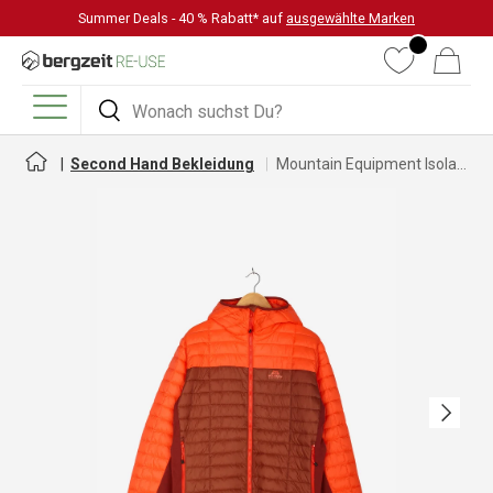
Summer Deals - 40 % Rabatt* auf
ausgewählte Marken
DIREKT ZUM INHALT
Wunschliste
Warenkorb
Suchen
Suchen
Menü
Second Hand Bekleidung
Mountain Equipment Isolationsjacke für Damen
Nächste