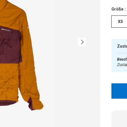
Größe :
XS
Nächste
Zust
Besch
Zust