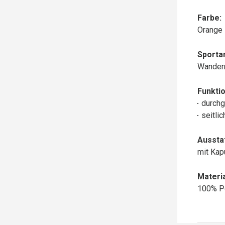
Farbe:
Orange
Sportar
Wander
Funktio
durchg
seitli
Aussta
mit Ka
Materia
100% P