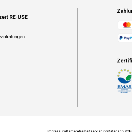
Zahlu
zeit RE-USE
Zahlun
eanleitungen
Zertif
Zahlun
Impressum
Barrierefreiheitserklärung
Datenschutz
H