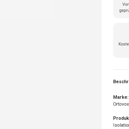
Vom
geprü
Koste
Beschr
Marke:
Ortovo
Produk
Isolati