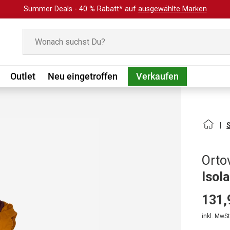
Summer Deals - 40 % Rabatt* auf
ausgewählte Marken
Suchen
Outlet
Neu eingetroffen
Verkaufen
Orto
Isol
131,
inkl. MwSt.