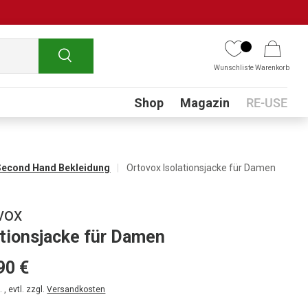
Suchen
Wunschliste
Warenkorb
Submenu
Shop
Magazin
RE-USE
Second Hand Bekleidung
Ortovox Isolationsjacke für Damen
vox
ationsjacke für Damen
90 €
 , evtl. zzgl.
Versandkosten