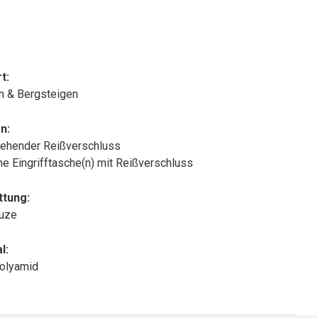
t:
n & Bergsteigen
n:
ehender Reißverschluss
che Eingrifftasche(n) mit Reißverschluss
ttung:
puze
l:
olyamid