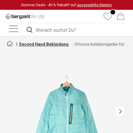
Summer Deals - 40 % Rabatt* auf
ausgewählte Marken
DIREKT ZUM INHALT
Wunschliste
Warenkorb
Suchen
Suchen
Menü
Second Hand Bekleidung
Ortovox Isolationsjacke für Damen
Nächste