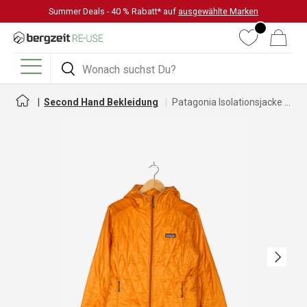
Summer Deals - 40 % Rabatt* auf
ausgewählte Marken
DIREKT ZUM INHALT
Wunschliste
Warenkorb
Suchen
Suchen
Menü
Second Hand Bekleidung
Patagonia Isolationsjacke für Damen
Nächste