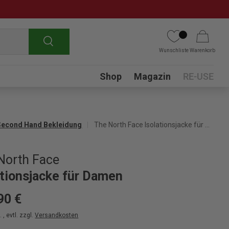
Suchen
Wunschliste
Warenkorb
Submenu
Shop
Magazin
RE-USE
Second Hand Bekleidung
The North Face Isolationsjacke für Damen
North Face
ationsjacke für Damen
90 €
 , evtl. zzgl.
Versandkosten