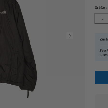
Größe :
L
Nächste
Zust
Besch
Zust