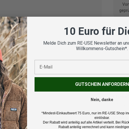
Vom
geprü
10 Euro für D
Melde Dich zum RE-USE Newsletter an und
Koste
Willkommens-Gutschein*.
E-Mail
Beschr
GUTSCHEIN ANFORDERN
Marke:
Nein, danke
The Nor
*Mindest-Einkaufswert 75 Euro, nur im RE-USE Shop in
Produk
einlösbar.
Der Rabatt wird anteilig auf alle Artikel verteilt. Bei 
Isolati
Rabatt anteilig verrechnet und kann niedriger