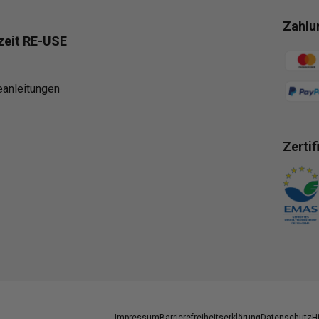
Zahlu
zeit RE-USE
Zahlun
eanleitungen
Zertif
Zahlun
Impressum
Barrierefreiheitserklärung
Datenschutz
H