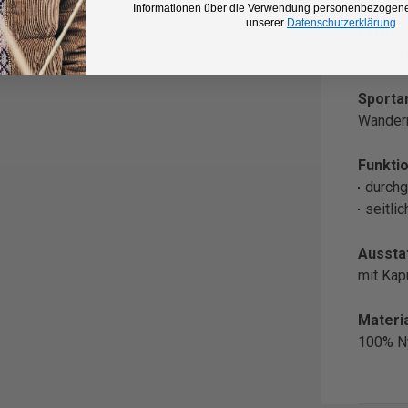
Informationen über die Verwendung personenbezogener
unserer
Datenschutzerklärung
.
Farbe:
Schwar
Sportar
Wander
Funktio
durchg
seitli
Aussta
mit Ka
Materia
100% N