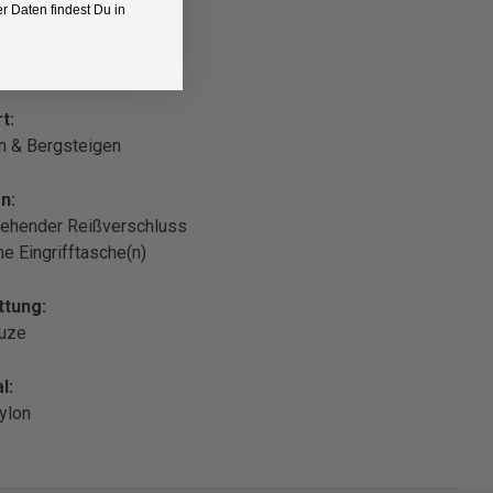
 Daten findest Du in
z
t:
n & Bergsteigen
n:
ehender Reißverschluss
che Eingrifftasche(n)
ttung:
puze
l:
ylon