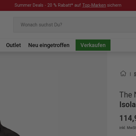
Summer Deals - 20 % Rabatt* auf
Top-Marken
sichern
Suchen
Outlet
Neu eingetroffen
Verkaufen
The 
Isol
114,
inkl. MwSt.