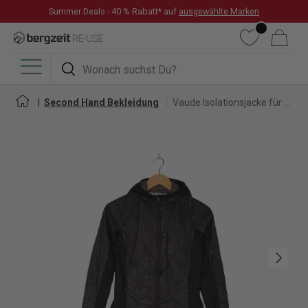
Summer Deals - 40 % Rabatt* auf
ausgewählte Marken
DIREKT ZUM INHALT
Wunschliste
Warenkorb
Suchen
Suchen
Menü
Second Hand Bekleidung
Vaude Isolationsjacke für Damen
Nächste