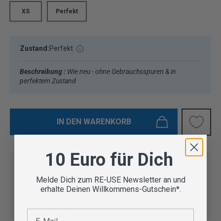
XS
Perfekt
Zustand:
Perfekt
Beschreibung :
Wie neu - ohne Gebrauchsspuren & in
perfektem Zustand
IN DEN WARENKORB
10 Euro für Dich
Melde Dich zum RE-USE Newsletter an und
Vom Outdoor Spezialisten
erhalte Deinen Willkommens-Gutschein*.
geprüfte Second Hand
Lieferung in 3-5 Werktagen
Artikel
E-Mail