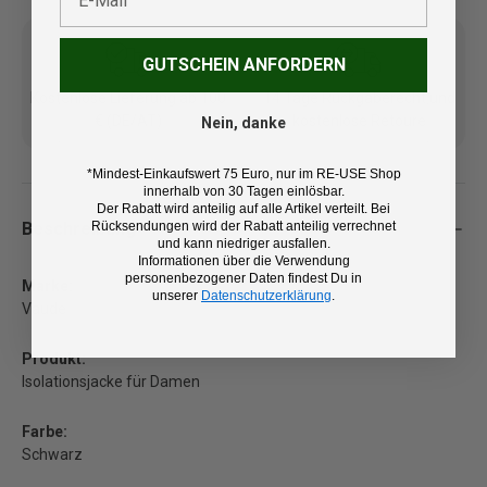
GUTSCHEIN ANFORDERN
Kostenlose Lieferung ab 100
14 Tage Rückgaberecht und
€ (DE/AT)
kostenlose Retoure
Nein, danke
*Mindest-Einkaufswert 75 Euro, nur im RE-USE Shop
innerhalb von 30 Tagen einlösbar.
Der Rabatt wird anteilig auf alle Artikel verteilt. Bei
Beschreibung
Rücksendungen wird der Rabatt anteilig verrechnet
und kann niedriger ausfallen.
Informationen über die Verwendung
personenbezogener Daten findest Du in
Marke:
unserer
Datenschutzerklärung
.
Vaude
Produkt:
Isolationsjacke für Damen
Farbe:
Schwarz