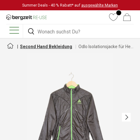
Summer Deals - 40 % Rabatt* auf
ausgewählte Marken
DIREKT ZUM INHALT
Wunschliste
Warenkorb
Suchen
Suchen
Menü
Second Hand Bekleidung
Odlo Isolationsjacke für Herren
Nächste