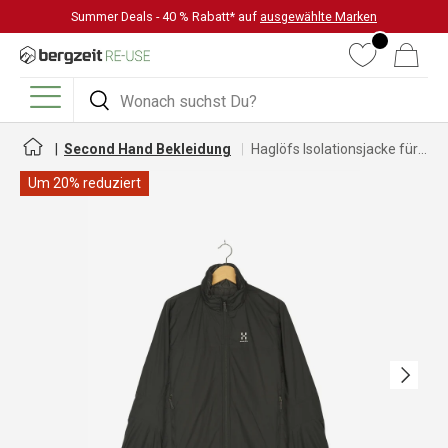
Summer Deals - 40 % Rabatt* auf
ausgewählte Marken
DIREKT ZUM INHALT
Wunschliste
Warenkorb
Suchen
Suchen
Menü
Second Hand Bekleidung
Haglöfs Isolationsjacke für Herren
Um 20% reduziert
Nächste