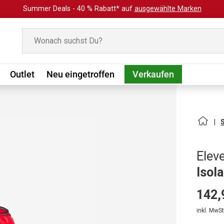
Summer Deals - 40 % Rabatt* auf
ausgewählte Marken
Suchen
Outlet
Neu eingetroffen
Verkaufen
Elev
Isol
142,
inkl. MwSt.