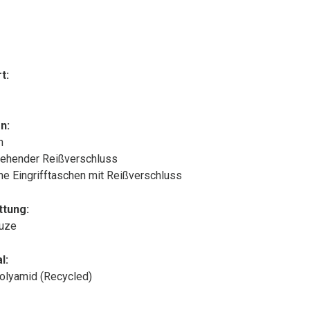
t:
n:
n
ehender Reißverschluss
che Eingrifftaschen mit Reißverschluss
ttung:
puze
l:
olyamid (Recycled)