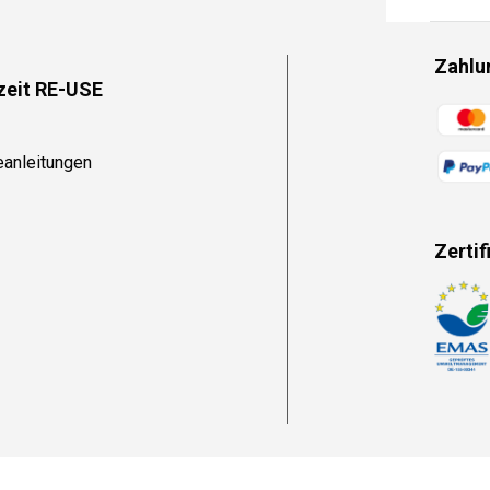
Zahlu
zeit RE-USE
Zahlun
eanleitungen
Zertif
Zahlun