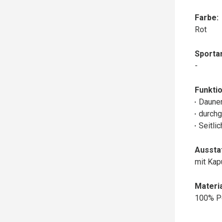
Farbe:
Rot
Sportar
-
Funktio
Daune
durchg
Seitli
Aussta
mit Ka
Materia
100% P