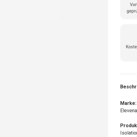
Vom
geprü
Koste
Beschr
Marke:
Elevena
Produk
Isolati