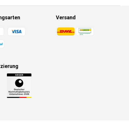
ngsarten
Versand
gsmethoden
Zahlungsmethoden
izierung
gsmethoden