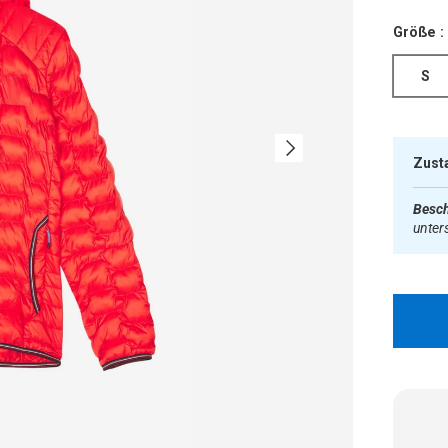
Größe :
S
Nächste
Zust
Besch
unter