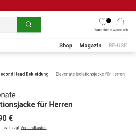
Suchen
Wunschliste
Warenkorb
Submenu
Shop
Magazin
RE-USE
Second Hand Bekleidung
Elevenate Isolationsjacke für Herren
enate
ationsjacke für Herren
90 €
 , evtl. zzgl.
Versandkosten