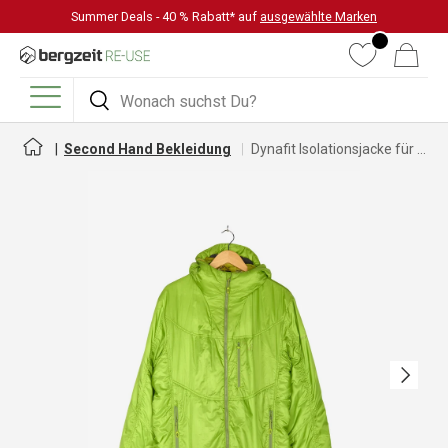
Summer Deals - 40 % Rabatt* auf
ausgewählte Marken
DIREKT ZUM INHALT
Wunschliste
Warenkorb
Suchen
Suchen
Menü
Second Hand Bekleidung
Dynafit Isolationsjacke für Herren
Nächste