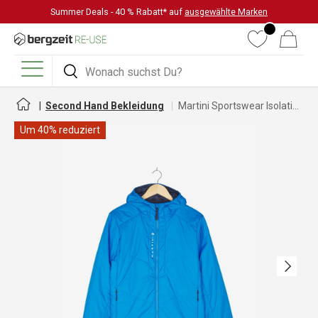
Summer Deals - 40 % Rabatt* auf
ausgewählte Marken
DIREKT ZUM INHALT
Wunschliste
Warenkorb
Suchen
Suchen
Menü
Second Hand Bekleidung
Martini Sportswear Isolationsjacke für Herren
Um 40% reduziert
Nächste