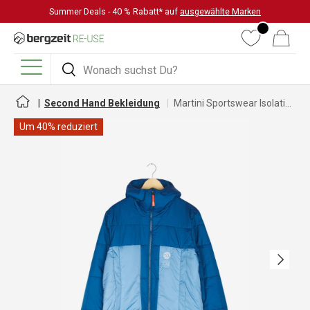
Summer Deals - 40 % Rabatt* auf
ausgewählte Marken
DIREKT ZUM INHALT
Wunschliste
Warenkorb
Suchen
Suchen
Menü
Second Hand Bekleidung
Martini Sportswear Isolationsjacke für Herren
Um 40% reduziert
Nächste