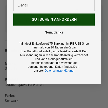
E-Mail
GUTSCHEIN ANFORDERN
Kostenlose Lieferung ab 100
14 Tage Rückgaberecht und
€ (DE/AT)
kostenlose Retoure
Nein, danke
*Mindest-Einkaufswert 75 Euro, nur im RE-USE Shop
innerhalb von 30 Tagen einlösbar.
Beschreibung
Der Rabatt wird anteilig auf alle Artikel verteilt. Bei
Rücksendungen wird der Rabatt anteilig verrechnet
und kann niedriger ausfallen.
Informationen über die Verwendung
Marke:
personenbezogener Daten findest Du in
Schöffel
unserer
Datenschutzerklärung
.
Produkt:
Isolationsjacke für Herren
Farbe:
Schwarz