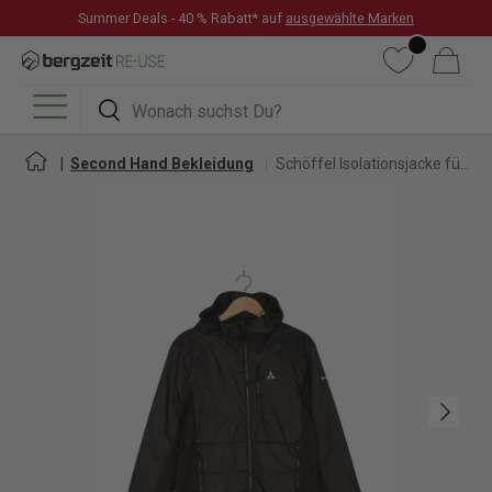
Summer Deals - 40 % Rabatt* auf
ausgewählte Marken
DIREKT ZUM INHALT
Wunschliste
Warenkorb
Suchen
Suchen
Menü
Second Hand Bekleidung
Schöffel Isolationsjacke für Herren
Nächste