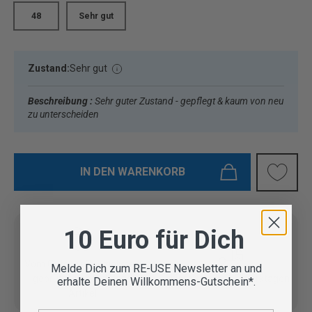
48
Sehr gut
Zustand:
Sehr gut
Beschreibung :
Sehr guter Zustand - gepflegt & kaum von neu
zu unterscheiden
IN DEN WARENKORB
10 Euro für Dich
Vom Outdoor Spezialisten
Melde Dich zum RE-USE Newsletter an und
geprüfte Second Hand
Lieferung in 3-5 Werktagen
erhalte Deinen Willkommens-Gutschein*.
Artikel