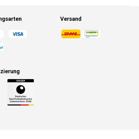
ngsarten
Versand
gsmethoden
Zahlungsmethoden
izierung
gsmethoden