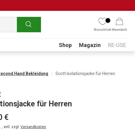
Suchen
Wunschliste
Warenkorb
Submenu
Shop
Magazin
RE-USE
Second Hand Bekleidung
Scott Isolationsjacke für Herren
t
ationsjacke für Herren
0 €
 , evtl. zzgl.
Versandkosten