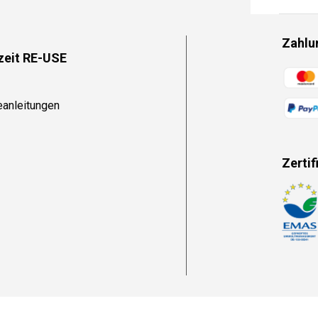
Zahlu
zeit RE-USE
Zahlun
eanleitungen
Zertif
Zahlun