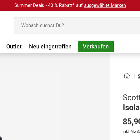
Summer Deals - 40 % Rabatt* auf
ausgewählte Marken
Suchen
Outlet
Neu eingetroffen
Verkaufen
Scot
Isol
85,9
inkl. MwSt.