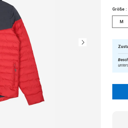
Größe :
M
Nächste
Zust
Besch
unter