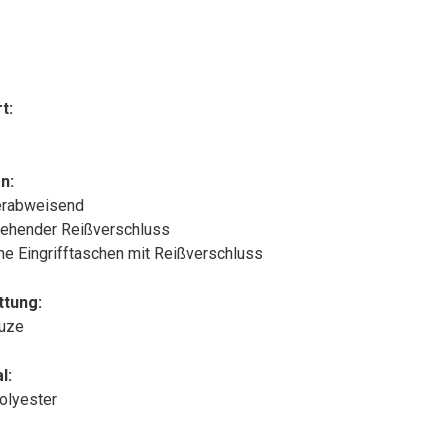
t:
n:
rabweisend
ehender Reißverschluss
che Eingrifftaschen mit Reißverschluss
ttung:
puze
l:
olyester