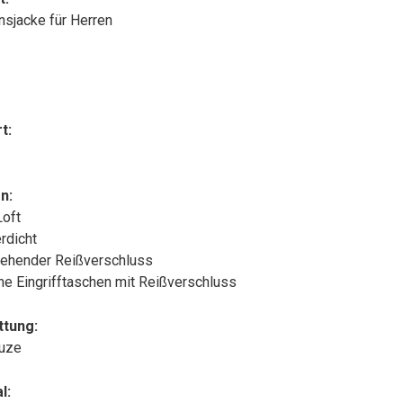
onsjacke für Herren
t:
n:
Loft
rdicht
ehender Reißverschluss
che Eingrifftaschen mit Reißverschluss
ttung:
puze
l: