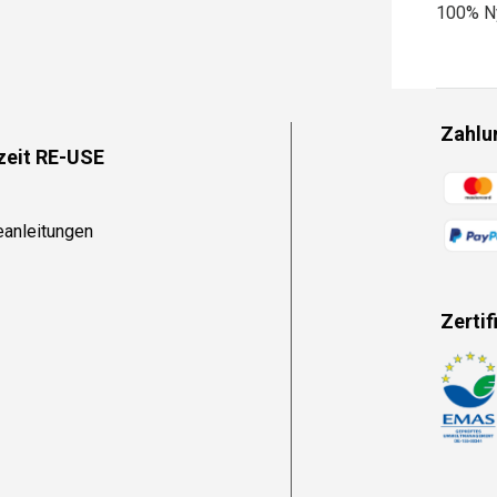
100% N
Zahlu
zeit RE-USE
Zahlun
eanleitungen
Zertif
Zahlun