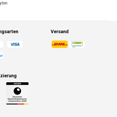
ylon
ngsarten
Versand
gsmethoden
Zahlungsmethoden
izierung
gsmethoden