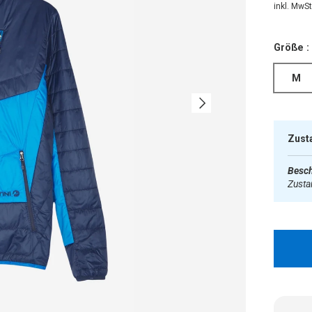
inkl. MwSt.
Größe :
M
Nächste
Zust
Besch
Zust