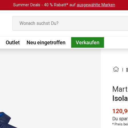
Summer Deals - 40 % Rabatt* auf
ausgewählte Marken
Suchen
Outlet
Neu eingetroffen
Verkaufen
Mart
Isol
120,9
Du spar
* Preis b