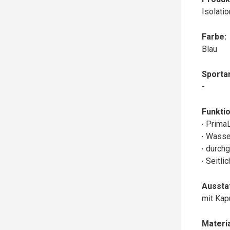
Isolati
Farbe:
Blau
Sportar
-
Funktio
Prima
Wasse
durchg
Seitli
Aussta
mit Ka
Materia