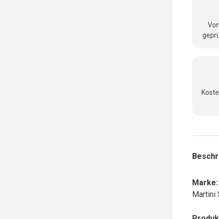
Vom
geprü
nsicht laden
Koste
Beschr
Marke:
Martini
Produk