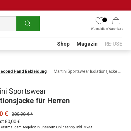
Suchen
Wunschliste
Warenkorb
Submenu
Shop
Magazin
RE-USE
Second Hand Bekleidung
Martini Sportswear Isolationsjacke für Herren
ini Sportswear
ationsjacke für Herren
0 €
200,90 € *
st 80,00 €
ei erstmaligem Angebot in unserem Onlineshop, inkl. MwSt.