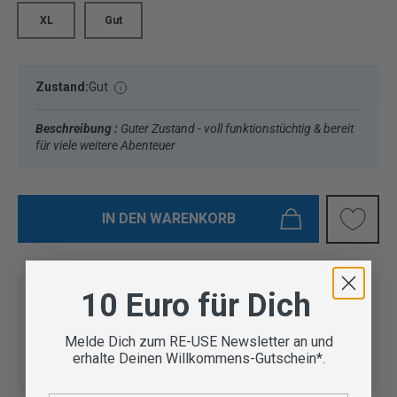
XL
Gut
Zustand:
Gut
Beschreibung :
Guter Zustand - voll funktionstüchtig & bereit
für viele weitere Abenteuer
IN DEN WARENKORB
10 Euro für Dich
Vom Outdoor Spezialisten
Melde Dich zum RE-USE Newsletter an und
geprüfte Second Hand
Lieferung in 3-5 Werktagen
erhalte Deinen Willkommens-Gutschein*.
Artikel