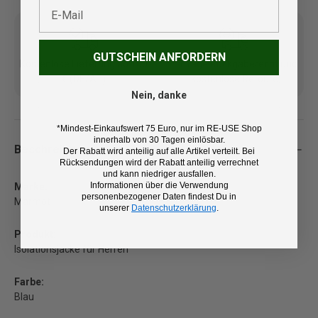
E-Mail
GUTSCHEIN ANFORDERN
Kostenlose Lieferung ab 100
14 Tage Rückgaberecht und
€ (DE/AT)
kostenlose Retoure
Nein, danke
*Mindest-Einkaufswert 75 Euro, nur im RE-USE Shop
innerhalb von 30 Tagen einlösbar.
Beschreibung
Der Rabatt wird anteilig auf alle Artikel verteilt. Bei
Rücksendungen wird der Rabatt anteilig verrechnet
und kann niedriger ausfallen.
Informationen über die Verwendung
Marke:
personenbezogener Daten findest Du in
Marmot
unserer
Datenschutzerklärung
.
Produkt:
Isolationsjacke für Herren
Farbe:
Blau