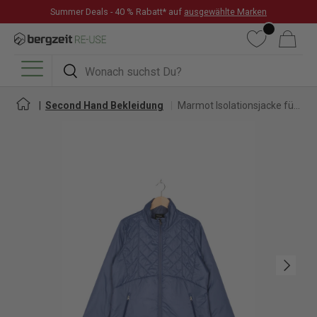
Summer Deals - 40 % Rabatt* auf
ausgewählte Marken
DIREKT ZUM INHALT
Wunschliste
Warenkorb
Suchen
Suchen
Menü
Second Hand Bekleidung
Marmot Isolationsjacke für Herren
Nächste