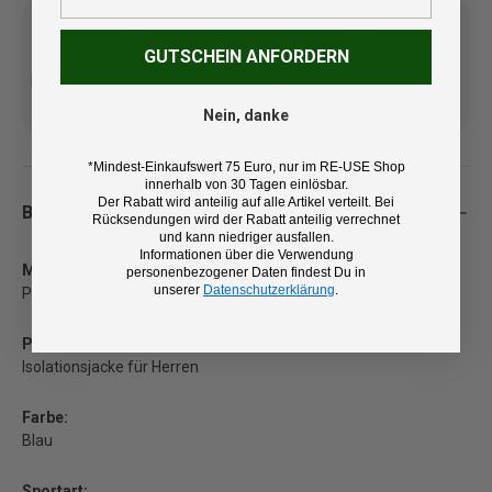
GUTSCHEIN ANFORDERN
Kostenlose Lieferung ab 100
14 Tage Rückgaberecht und
€ (DE/AT)
kostenlose Retoure
Nein, danke
*Mindest-Einkaufswert 75 Euro, nur im RE-USE Shop
innerhalb von 30 Tagen einlösbar.
Der Rabatt wird anteilig auf alle Artikel verteilt. Bei
Beschreibung
Rücksendungen wird der Rabatt anteilig verrechnet
und kann niedriger ausfallen.
Informationen über die Verwendung
Marke:
personenbezogener Daten findest Du in
unserer
Datenschutzerklärung
.
Peak Performance
Produkt:
Isolationsjacke für Herren
Farbe:
Blau
Sportart: