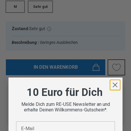
M
Sehr gut
Zustand:
Sehr gut
Beschreibung :
Geringes Ausbleichen.
IN DEN WARENKORB
10 Euro für Dich
Melde Dich zum RE-USE Newsletter an und
Vom Outdoor Spezialisten
erhalte Deinen Willkommens-Gutschein*.
geprüfte Second Hand
Lieferung in 3-5 Werktagen
Artikel
E-Mail