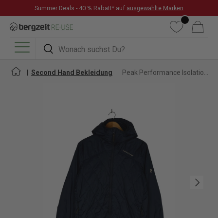
Summer Deals - 40 % Rabatt* auf
ausgewählte Marken
DIREKT ZUM INHALT
Wunschliste
Warenkorb
Suchen
Suchen
Menü
Second Hand Bekleidung
Peak Performance Isolationsjacke für Herren
Nächste