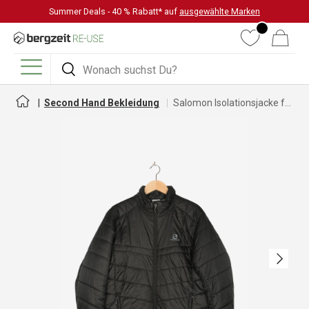
Summer Deals - 40 % Rabatt* auf
ausgewählte Marken
DIREKT ZUM INHALT
Wunschliste
Warenkorb
Suchen
Suchen
Menü
Second Hand Bekleidung
Salomon Isolationsjacke für Herren
Nächste