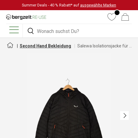
Summer Deals - 40 % Rabatt* auf
ausgewählte Marken
DIREKT ZUM INHALT
Wunschliste
Warenkorb
Suchen
Suchen
Menü
Second Hand Bekleidung
Salewa Isolationsjacke für Herren
Nächste