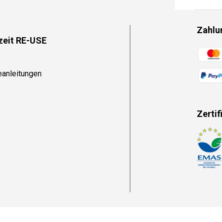
Zahlu
zeit RE-USE
Zahlun
eanleitungen
Zertif
Zahlun