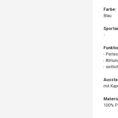
Farbe:
Blau
Sportar
-
Funktio
Perte
Atmun
seitli
Aussta
mit Ka
Materia
100% P