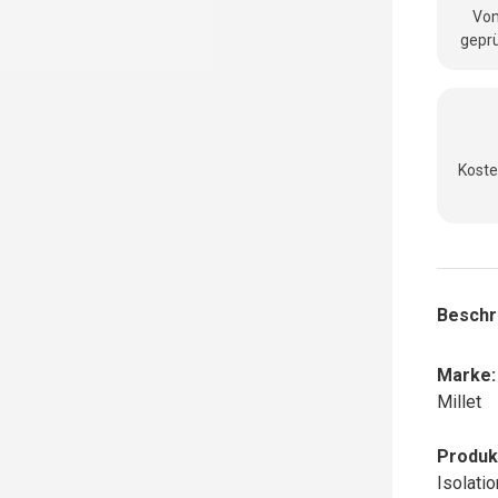
Vom
geprü
Koste
Beschr
Marke:
Millet
Produk
Isolati