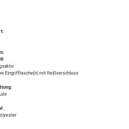
t:
n:
x®
gsaktiv
che Eingrifftasche(n) mit Reißverschluss
ttung:
puze
l:
olyester