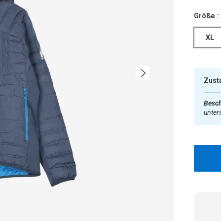
Größe :
XL
Nächste
Zust
Besch
unter