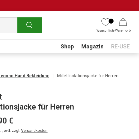
Suchen
Wunschliste
Warenkorb
Submenu
Shop
Magazin
RE-USE
Second Hand Bekleidung
Millet Isolationsjacke für Herren
t
ationsjacke für Herren
90 €
 , evtl. zzgl.
Versandkosten