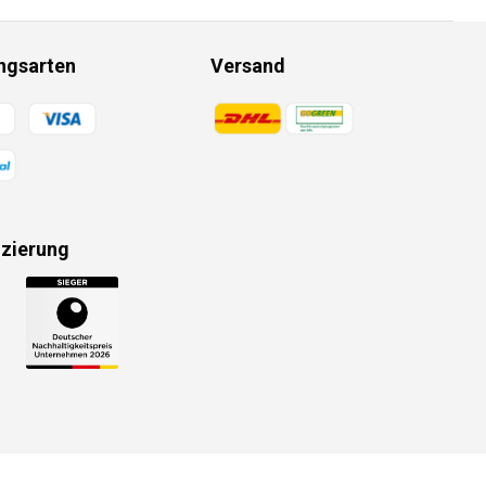
ngsarten
Versand
gsmethoden
Zahlungsmethoden
izierung
gsmethoden