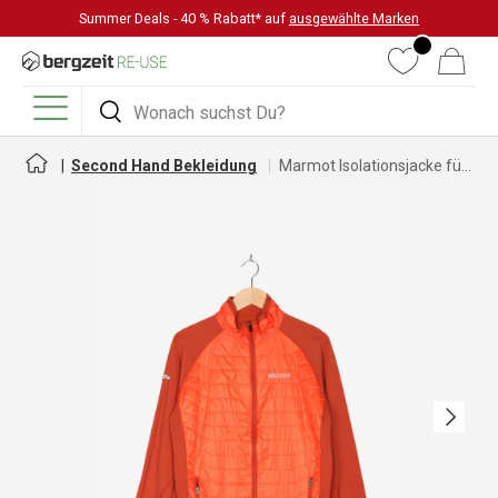
Summer Deals - 40 % Rabatt* auf
ausgewählte Marken
DIREKT ZUM INHALT
Wunschliste
Warenkorb
Suchen
Suchen
Menü
Second Hand Bekleidung
Marmot Isolationsjacke für Herren
Nächste