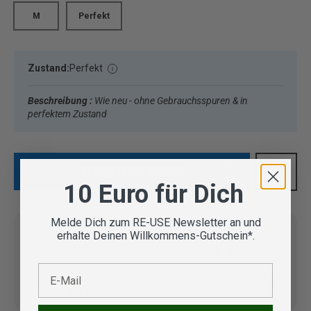
M
Perfekt
Zustand:
Perfekt
Beschreibung :
Wie neu - ohne Gebrauchsspuren & in
perfektem Zustand
IN DEN WARENKORB
10 Euro für Dich
Melde Dich zum RE-USE Newsletter an und
erhalte Deinen Willkommens-Gutschein*.
Vom Outdoor Spezialisten
E-Mail
geprüfte Second Hand
Lieferung in 3-5 Werktagen
Artikel