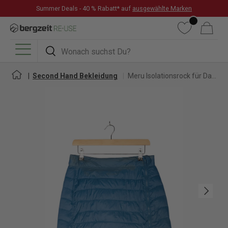
Summer Deals - 40 % Rabatt* auf
ausgewählte Marken
DIREKT ZUM INHALT
Wunschliste
Warenkorb
Suchen
Suchen
Menü
Second Hand Bekleidung
Meru Isolationsrock für Damen
Nächste