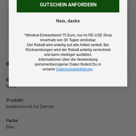
GUTSCHEIN ANFORDERN
Nein, danke
Kostenlose Lieferung ab 100
14 Tage Rückgaberecht und
€ (DE/AT)
kostenlose Retoure
*Mindest-Einkaufswert 75 Euro, nur im RE-USE Shop
innerhalb von 30 Tagen einlösbar.
Der Rabatt wird anteilig auf alle Artikel verteilt. Bei
Rücksendungen wird der Rabatt anteilig verrechnet
und kann niedriger ausfallen.
Informationen über die Verwendung
Beschreibung
personenbezogener Daten findest Du in
unserer
Datenschutzerklärung
.
Marke:
Meru
Produkt:
Isolationsrock für Damen
Farbe:
Blau