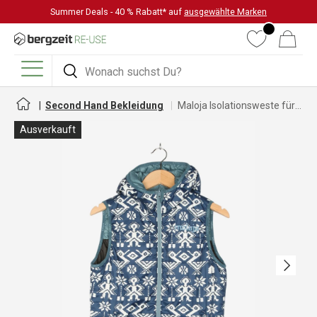
Summer Deals - 40 % Rabatt* auf
ausgewählte Marken
DIREKT ZUM INHALT
Wunschliste
Warenkorb
Suchen
Suchen
Menü
Second Hand Bekleidung
Maloja Isolationsweste für Damen
Ausverkauft
Nächste